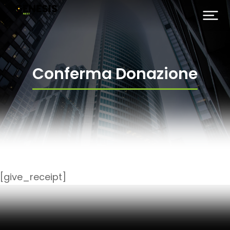
Conferma Donazione
[give_receipt]