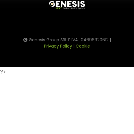
Genesis Group SRL P.IVA.: 04696920612 |
Privacy Policy
|
Cookie
?>