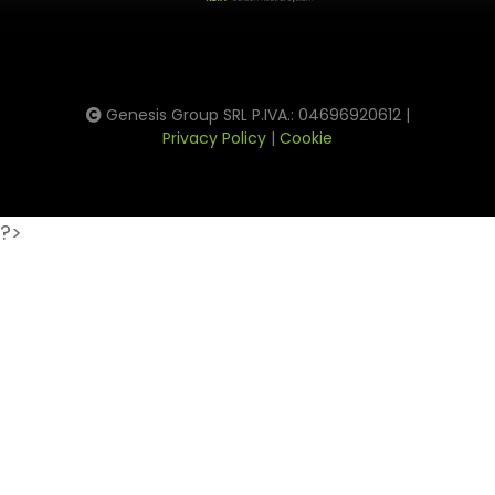
Genesis Group SRL P.IVA.: 04696920612 |
Privacy Policy
|
Cookie
?>